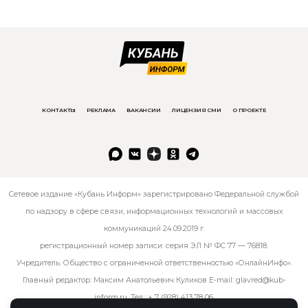
КОНТАКТЫ
РЕКЛАМА
ВАКАНСИИ
ЛИЦЕНЗИЯ СМИ
О ПРОЕКТЕ
Сетевое издание «Кубань Информ» зарегистрировано Федеральной службой
по надзору в сфере связи, информационных технологий и массовых
коммуникаций 24.09.2019 г.
регистрационный номер записи: серия ЭЛ № ФС 77 — 76818.
Учредитель: Общество с ограниченной ответственностью «ОнлайнИнфо».
Главный редактор: Максим Анатольевич Куликов E-mail:
glavred@kub-
inform.ru
. Тел.:
+ 7 (928) 413 78 06
.