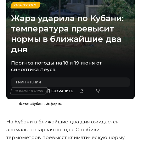
ОБЩЕСТВО
Жара ударила по Кубани:
температура превысит
нормы в ближайшие два
дня
Прогноз погоды на 18 и 19 июня от
синоптика Леуса.
1 МИН ЧТЕНИЯ
18 ИЮНЯ В 09:19
Фото: «Кубань Информ»
На Кубани в ближайшие два дня ожидается
аномально жаркая погода. Столбики
термометров превысят климатическую норму.