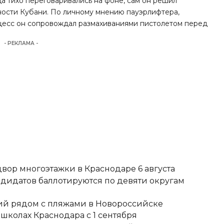
рца тихо переговаривались на фоне, сам он решил
ости Кубани. По личному мнению пауэрлифтера,
цесс он сопровождал размахиваниями пистолетом перед
- РЕКЛАМА -
вор многоэтажки в Краснодаре 6 августа
ндидатов баллотируются по девяти округам
тий рядом с пляжами в Новороссийске
школах Краснодара с 1 сентября