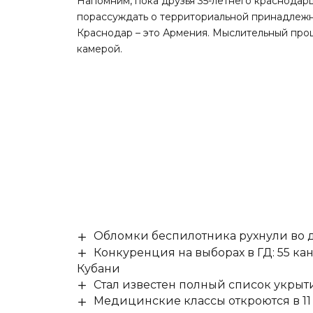
Напомним
, пока друзья 35-летнего краснода
порассуждать о территориальной принадлежн
Краснодар – это Армения. Мыслительный про
камерой.
Обломки беспилотника рухнули во д
Конкуренция на выборах в ГД: 55 ка
Кубани
Стал известен полный список укры
Медицинские классы откроются в 11 