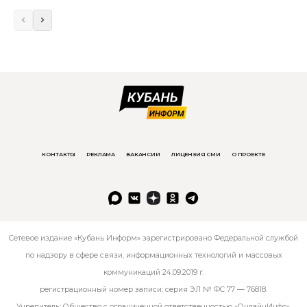
КОНТАКТЫ
РЕКЛАМА
ВАКАНСИИ
ЛИЦЕНЗИЯ СМИ
О ПРОЕКТЕ
Сетевое издание «Кубань Информ» зарегистрировано Федеральной службой
по надзору в сфере связи, информационных технологий и массовых
коммуникаций 24.09.2019 г.
регистрационный номер записи: серия ЭЛ № ФС 77 — 76818.
Учредитель: Общество с ограниченной ответственностью «ОнлайнИнфо».