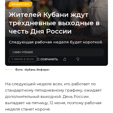
ОБЩЕСТВО
Жителей Кубани ждут
трёхдневные выходные в
честь Дня России
Следующая рабочая неделя будет короткой.
1 МИН ЧТЕНИЯ
7 ИЮНЯ В 16:00
Фото: «Кубань Информ»
На следующей неделе всех, кто работает по
стандартному пятидневному графику, ожидает
дополнительный выходной. День России
выпадает на пятницу, 12 июня, поэтому рабочая
неделя станет короче.