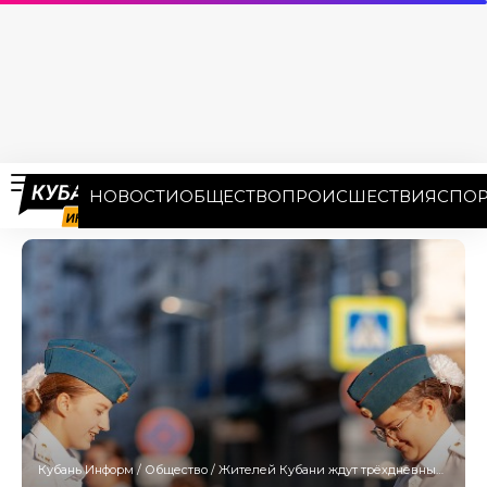
НОВОСТИ
ОБЩЕСТВО
ПРОИСШЕСТВИЯ
СПОР
Кубань Информ
/
Общество
/
Жителей Кубани ждут трёхдневные выходные в честь Дня России