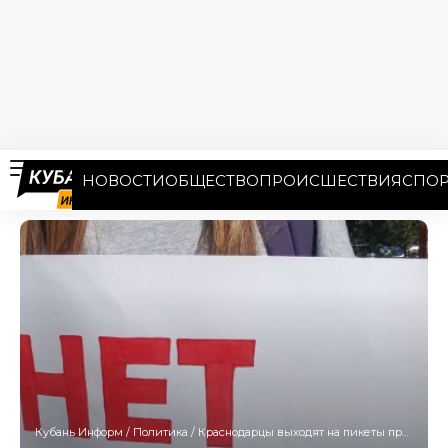
НОВОСТИ
ОБЩЕСТВО
ПРОИСШЕСТВИЯ
СПОР
Кубань Информ
/
Политика
/
Краснодарцы выходят на пикеты против строительства храма в Юбилейном