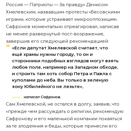
Россия — Патриоты — За правду» Денисом
Хмелевским,
назвавшим протесты
«бесовскими
играми, которые устраивает микрооппозиция».
Сафронов моментально отреагировал, написав
не менее развернутый пост-возражение,
завершив его следующей рекомендацией:
«Если депутат Хмелевской считает, что
ещё храмы нужны городу, то он и
сторонники подобных взглядов могут взять
любое поле, например на Западном обходе,
и строить там хоть собор Петра и Павла с
куполами до неба. Вы только в зеленую
зону Юбилейного не лезьте»,
написал Сафронов.
Сам Хмелевской, не остался в долгу, заявив, что
«прежде чем рассуждать о религии, рекомендую
Сафронову и его маленькой компании покаяться
за те злодеяния и беды, которые принесли его