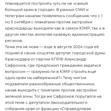
планируется построить чуть ли не «самый
большой храм в городе». В разных СМИ и
телеграм-каналах
появлялись сообщения
, что с 1
по 5 октября с плакатами против застройки
краснодарцы выходили как в
самом ЮМР
, так и в
других местах, включая
краевую администрацию
региона
.
Тема эта не нова — еще в августе 2024 года её
поднял в своих соцсетях депутат городской думы
Краснодара от партии КПРФ Александр
Сафронов,
где предложил гражданам задаться
вопросом
— «разумно ли в ЮМР строить ещё
один храм на набережной?» Тему мигом
подхватили
разнообразные общественники
,
начав выходить с пикетами против застройки
зеленой зоны. Тогда же Сафронов поругался на
этой теме с депутатом Законодательного
собрания края от фракции «Справедливая