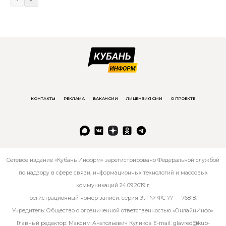
КОНТАКТЫ
РЕКЛАМА
ВАКАНСИИ
ЛИЦЕНЗИЯ СМИ
О ПРОЕКТЕ
Сетевое издание «Кубань Информ» зарегистрировано Федеральной службой
по надзору в сфере связи, информационных технологий и массовых
коммуникаций 24.09.2019 г.
регистрационный номер записи: серия ЭЛ № ФС 77 — 76818.
Учредитель: Общество с ограниченной ответственностью «ОнлайнИнфо».
Главный редактор: Максим Анатольевич Куликов E-mail:
glavred@kub-