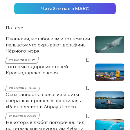
Читайте нас в МАКС
По теме
Плавники, метаболизм и «отпечатки
пальцев»: что скрывают дельфины
Чёрного моря
23 ИЮЛЯ В 11:57
Топ самых дорогих отелей
Краснодарского края
20 ИЮЛЯ В 14:50
Осознанность, экология и ритм
озера: как прошёл VI фестиваль
«Равновесие» в Абрау-Дюрсо
17 ИЮЛЯ В 22:39
Некоторые любят погорячее: гид
по термальным курортам Кубани