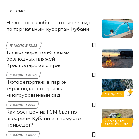
По теме
Некоторые любят погорячее: гид
по термальным курортам Кубани
15 ИЮЛЯ В 12:23
Только море: топ-5 самых
безлюдных пляжей
Краснодарского края
8 ИЮЛЯ В 10:45
Фоторепортаж: в парке
«Краснодар» открылся
14
многоуровневый сад
ОБЩЕСТВО
7 ИЮЛЯ В 15:15
Как рост цен на ГСМ бьёт по
аграриям Кубани и к чему это
СЕЛЬСКОЕ
приведёт?
ХОЗЯЙСТВО
6 ИЮЛЯ В 11:02