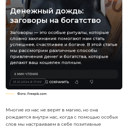
Денежный дождь:
заговоры на богатство
Заговоры — это особые ритуалы, которые
словно заклинания помогают нам стать
успешнее, счастливее и богаче. В этой статье
мы рассмотрим различные способы
привлечения денег и богатства, которые
делают ваш кошелек полным.
6 МИН ЧТЕНИЯ
13.12.2024 В 17:00
Фото: Freepik.com
Многие из нас не верят в магию, но она
рождается внутри нас, когда с помощью особых
слов мы настраиваем в себе позитивные