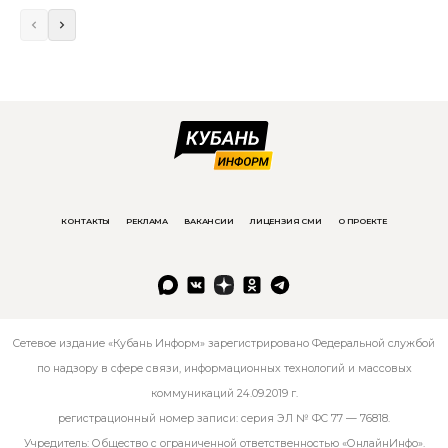
КОНТАКТЫ
РЕКЛАМА
ВАКАНСИИ
ЛИЦЕНЗИЯ СМИ
О ПРОЕКТЕ
Сетевое издание «Кубань Информ» зарегистрировано Федеральной службой
по надзору в сфере связи, информационных технологий и массовых
коммуникаций 24.09.2019 г.
регистрационный номер записи: серия ЭЛ № ФС 77 — 76818.
Учредитель: Общество с ограниченной ответственностью «ОнлайнИнфо».