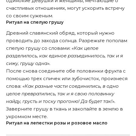
одинокие девушки и женщины, мечтающие о
счастливых отношениях, могут ускорить встречу
со своим суженым.
Ритуал на спелую грушу
Древний славянский обряд, который нужно
проводить до захода солнца. Разрежьте пополам
спелую грушу со словами:
«Как целое
разделилось, как единое разъединилось, так и я
сижу, грущу одна».
После снова соедините обе половинки фрукта с
помощью трех спичек или зубочисток, произнеся
слова:
«Как разные части соединились, в одно
целое превратились, так и я свою половинку
найду, грусть и тоску прогоню! Да будет так!».
Заверните грушу в ткань и закопайте в землю в
укромном месте.
Ритуал на лепестки розы и розовое масло