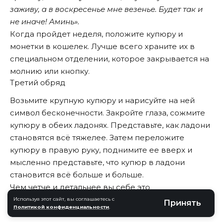
заживу, а в воскресенье мне везенье. Будет так и
не иначе! Аминь».
Когда пройдет неделя, положите купюру и
монетки в кошелек. Лучше всего храните их в
специальном отделении, которое закрывается на
молнию или кнопку.
Третий обряд
Возьмите крупную купюру и нарисуйте на ней
символ бесконечности. Закройте глаза, сожмите
купюру в обеих ладонях. Представьте, как ладони
становятся всё тяжелее. Затем переложите
купюру в правую руку, поднимите ее вверх и
мысленно представьте, что купюр в ладони
становится всё больше и больше.
Чем четче и детальнее вы себе это
визуализируете, тем результативнее будет обряд.
Используя этот сайт, вы соглашаетесь с
Принять
Политикой конфиденциальности
.
Теперь опустите руку, разожмите ладони и