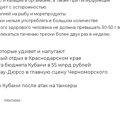
и кальция в организме, а также при гиперфункции
ует с осторожностью.
ргией на рыбу и морепродукты.
ки нельзя употреблять в большом количестве.
ого здорового человека не должна превышать 30-50 г в
увлекаться печенью трески более двух раз в неделю.
оторые удивят и напугают
ный отдых в Краснодарском крае
 бюджета Кубани в 55 млрд рублей
рау-Дюрсо в главную сцену Черноморского
х Кубани после атак на танкеры
- РЕКЛАМА -