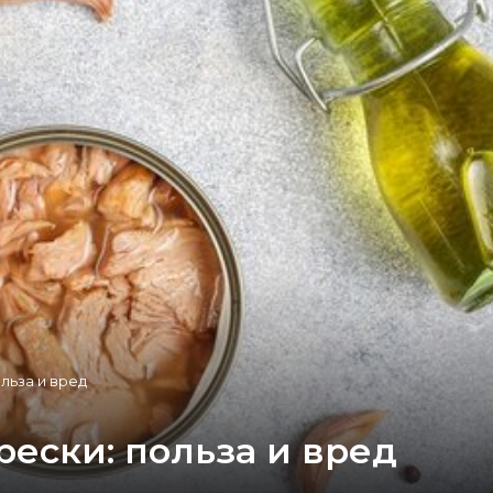
льза и вред
рески: польза и вред