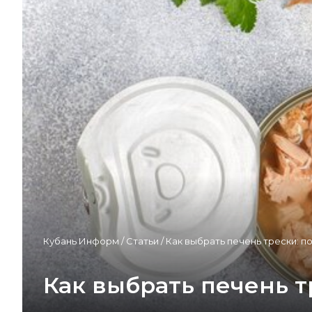
Кубань Информ
/
Статьи
/
Как выбрать печень трески: по
Как выбрать печень т