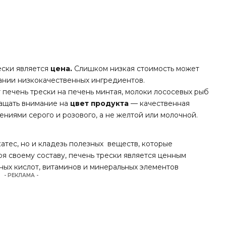
ески является
цена.
Слишком низкая стоимость может
ании низкокачественных ингредиентов.
ечень трески на печень минтая, молоки лососевых рыб
ращать внимание на
цвет продукта
— качественная
ниями серого и розового, а не желтой или молочной.
атес, но и кладезь полезных веществ, которые
я своему составу, печень трески является ценным
рных кислот, витаминов и минеральных элементов
- РЕКЛАМА -