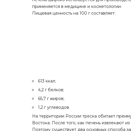
применяется в медицине и косметологии.
Пищевая ценность на 100 г составляет:
613 ккал;
4,2 г белков;
65,7 г жиров;
1,2 г углеводов.
На территории России треска обитает преим
Востока. После того, как печень извлекают из
Поэтому существует два основных способа за