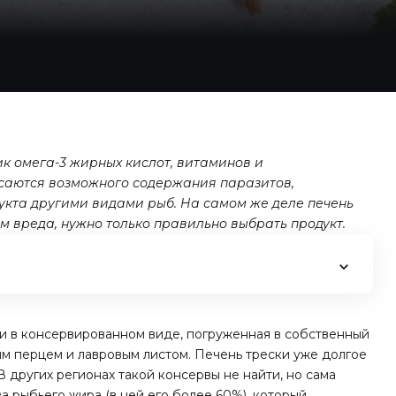
ик омега-3 жирных кислот, витаминов и
асаются возможного содержания паразитов,
укта другими видами рыб. На самом же деле печень
м вреда, нужно только правильно выбрать продукт.
ки в консервированном виде, погруженная в собственный
м перцем и лавровым листом. Печень трески уже долгое
В других регионах такой консервы не найти, но сама
а рыбьего жира (в ней его более 60%), который