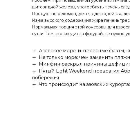
проблем. При повышенном уровне витамина D 
щитовидной железы, употреблять печень след
Продукт не рекомендуется для людей с алле
Из-за высокого содержания жира печень трес
Нормальная порция этой консервы для взросл
сутки. Тем, кто следит за фигурой, не нужно 
Азовское море: интересные факты, к
Не только море: чем заменить пляж
Минфин раскрыл причины дефицита
Пятый Light Weekend превратил Аб
побережья
Что происходит на азовских курорта