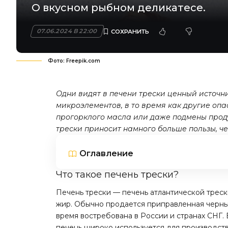
О вкусном рыбном деликатесе.
07.06.2024 В 22:00
Фото: Freepik.com
Одни видят в печени трески ценный источн
микроэлементов, в то время как другие оп
прогорклого масла или даже подмены прод
трески приносит намного больше пользы, че
Оглавление
Что такое печень трески?
Печень трески — печень атлантической трес
жир. Обычно продается приправленная черны
время востребована в России и странах СНГ. 
печень широко используется для производств