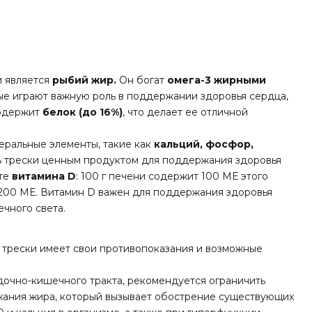
и является
рыбий жир.
Он богат
омега-3 жирными
рые играют важную роль в поддержании здоровья сердца,
содержит
белок (до 16%)
, что делает ее отличной
еральные элементы, такие как
кальций, фосфор,
 трески ценным продуктом для поддержания здоровья
кте
витамина D
: 100 г печени содержит 100 МЕ этого
200 МЕ. Витамин D важен для поддержания здоровья
ечного света.
 трески имеет свои противопоказания и возможные
очно-кишечного тракта, рекомендуется ограничить
жания жира, который вызывает обострение существующих