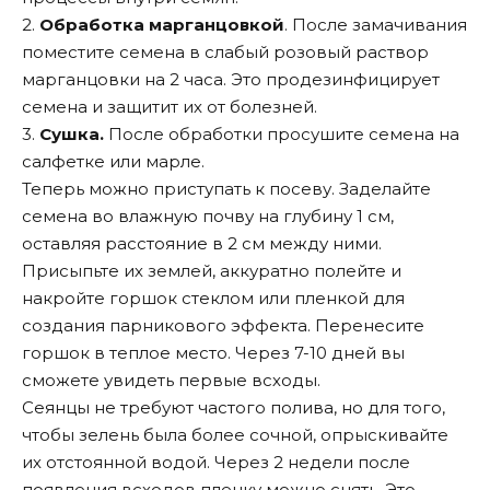
2.
Обработка марганцовкой
. После замачивания
поместите семена в слабый розовый раствор
марганцовки на 2 часа. Это продезинфицирует
семена и защитит их от болезней.
3.
Сушка.
После обработки просушите семена на
салфетке или марле.
Теперь можно приступать к посеву. Заделайте
семена во влажную почву на глубину 1 см,
оставляя расстояние в 2 см между ними.
Присыпьте их землей, аккуратно полейте и
накройте горшок стеклом или пленкой для
создания парникового эффекта. Перенесите
горшок в теплое место. Через 7-10 дней вы
сможете увидеть первые всходы.
Сеянцы не требуют частого полива, но для того,
чтобы зелень была более сочной, опрыскивайте
их отстоянной водой. Через 2 недели после
появления всходов пленку можно снять. Это