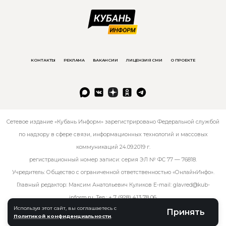
КОНТАКТЫ
РЕКЛАМА
ВАКАНСИИ
ЛИЦЕНЗИЯ СМИ
О ПРОЕКТЕ
Сетевое издание «Кубань Информ» зарегистрировано Федеральной службой
по надзору в сфере связи, информационных технологий и массовых
коммуникаций 24.09.2019 г.
регистрационный номер записи: серия ЭЛ № ФС 77 — 76818.
Учредитель: Общество с ограниченной ответственностью «ОнлайнИнфо».
Главный редактор: Максим Анатольевич Куликов E-mail:
glavred@kub-
inform.ru
. Тел.:
+ 7 (928) 413 78 06
.
Используя этот сайт, вы соглашаетесь с
Принять
Политикой конфиденциальности
.
© kub-inform 2026