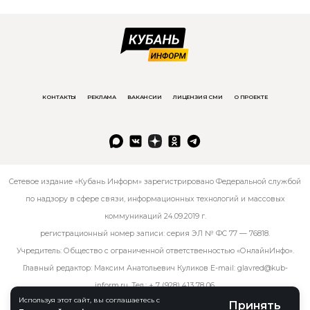
КОНТАКТЫ
РЕКЛАМА
ВАКАНСИИ
ЛИЦЕНЗИЯ СМИ
О ПРОЕКТЕ
Сетевое издание «Кубань Информ» зарегистрировано Федеральной службой
по надзору в сфере связи, информационных технологий и массовых
коммуникаций 24.09.2019 г.
регистрационный номер записи: серия ЭЛ № ФС 77 — 76818.
Учредитель: Общество с ограниченной ответственностью «ОнлайнИнфо».
Главный редактор: Максим Анатольевич Куликов E-mail:
glavred@kub-
inform.ru
. Тел.:
+ 7 (928) 413 78 06
.
Используя этот сайт, вы соглашаетесь с
Принять