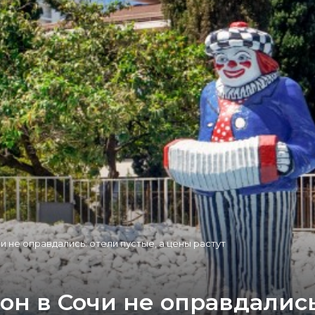
 не оправдались: отели пустые, а цены растут
н в Сочи не оправдались: