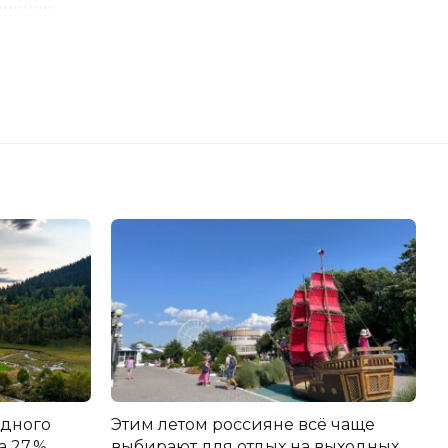
едного
Этим летом россияне всё чаще
а 27 %
выбирают для отдых на выходных