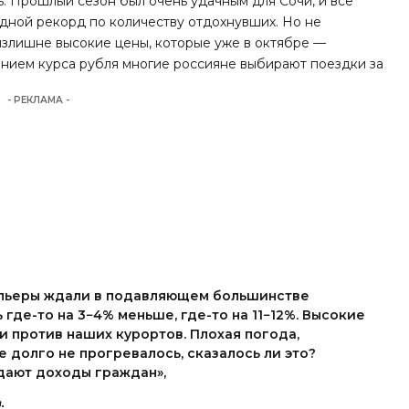
ь. Прошлый сезон был очень удачным для Сочи, и все
едной рекорд по количеству отдохнувших. Но не
 излишне высокие цены, которые уже в октябре —
ением курса рубля многие россияне выбирают поездки за
- РЕКЛАМА -
ельеры ждали в подавляющем большинстве
 где-то на 3−4% меньше, где-то на 11−12%. Высокие
и против наших курортов. Плохая погода,
е долго не прогревалось, сказалось ли это?
адают доходы граждан»,
.