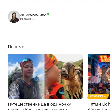
КРИСТИНА
АВТОР
РЕДАКТОР
По теме
КУЛЬТУРА
Путешественница в одиночку
Пятый Lig
прошла Кавказскую тропу от
Абрау-Дюр