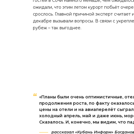
гостей в Сочи намного меньше, чем ожидалос
ожидали, что этим летом курорт побьёт очер
срослось. Главной причиной эксперт считает
декабре вызывали вопросы. В связи с укрепл
рубеж – так выгоднее.
«Планы были очень оптимистичные, от
продолжения роста, по факту оказалось
цены на отели и на авиаперелёт сыграл
холодный апрель, май и даже июнь, мор
Сказалось. И, конечно, мы видим, что п
рассказал «Кубань Информ» Богданов