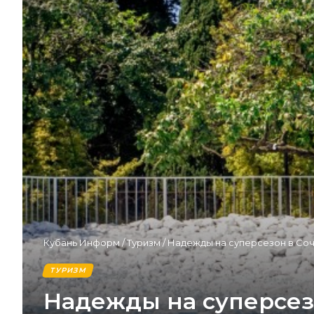
Кубань Информ
/
Туризм
/
Надежды на суперсезон в Сочи
ТУРИЗМ
Надежды на суперсезо