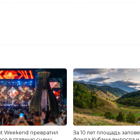
ht Weekend превратил
За 10 лет площадь запов
со в главную сцену
фонда Кубани выросла н