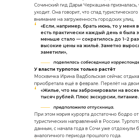
Сочинский гид Дарья Черкашина призналась,
уходит. Она говорит, что спад туристическо
внимание на загруженность городских улиц.
«Если, например, брать июнь, то у меня
есть практически каждый день я была з
меньше стало — сократилось до 1−2 раз
высокие цены на жильё. Заметно выросл
заметили»,
поделилась собеседница корреспонде
У власти турпоток только растёт
Москвичка Ирина Вадбольская сейчас отдыхае
приобретала ещё в феврале. Перелёт на двои
«Жилье, что мы забронировали на восе
тысяч рублей. Плюс экскурсии, питание.
предположила отпускница.
При этом мэрия курорта достаточно бодро отч
туристических направлений в России. Турпото
данным, с начала года в Сочи уже отдохнули б
аналогичного периода прошлого года.