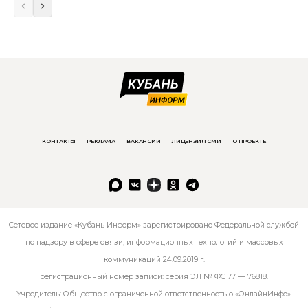
КОНТАКТЫ
РЕКЛАМА
ВАКАНСИИ
ЛИЦЕНЗИЯ СМИ
О ПРОЕКТЕ
Сетевое издание «Кубань Информ» зарегистрировано Федеральной службой
по надзору в сфере связи, информационных технологий и массовых
коммуникаций 24.09.2019 г.
регистрационный номер записи: серия ЭЛ № ФС 77 — 76818.
Учредитель: Общество с ограниченной ответственностью «ОнлайнИнфо».