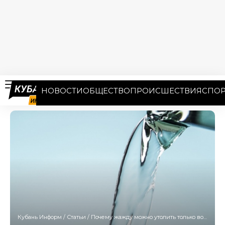
НОВОСТИ
ОБЩЕСТВО
ПРОИСШЕСТВИЯ
СПОР
Кубань Информ
/
Статьи
/
Почему жажду можно утолить только водой