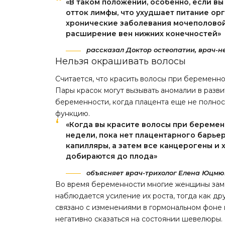
«В таком положении, особенно, если вы
отток лимфы, что ухудшает питание орг
хронические заболевания мочеполовой
расширение вен нижних конечностей»
рассказал Доктор остеопатии, врач-н
Нельзя окрашивать волосы
Считается, что красить волосы при беременно
Пары красок могут вызывать аномалии в разви
беременности, когда плацента еще не полно
функцию.
«Когда вы красите волосы при беременн
недели, пока нет плацентарного барьер
капилляры, а затем все канцерогены и
добираются до плода»
объясняет врач-трихолог Елена Юцм
Во время беременности многие женщины заме
наблюдается усиление их роста, тогда как др
связано с изменениями в гормональном фоне 
негативно сказаться на состоянии шевелюры.