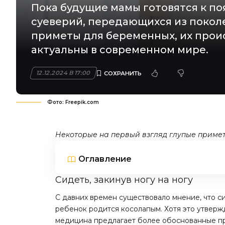
Пока будущие мамы готовятся к п
суеверий, передающихся из покол
приметы для беременных, их проис
актуальны в современном мире.
12.12.2024 В 17:00
Фото: Freepik.com
Некоторые на первый взгляд глупые приме
Оглавление
Сидеть, закинув ногу на ногу
С давних времен существовало мнение, что си
ребенок родится косолапым. Хотя это утвер
медицина предлагает более обоснованные при