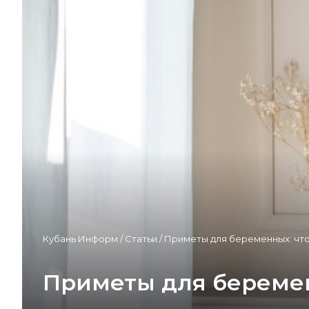
Кубань Информ
/
Статьи
/
Приметы для беременных: что
Приметы для беремен