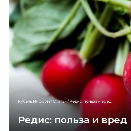
Кубань Информ
/
Статьи
/
Редис: польза и вред
Редис: польза и вред