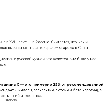
а в XVIII веке — в Россию. Считается, что, как и
велев выращивать на аптекарском огороде в Санкт-
нились с русской кухней, что кажется, они были у нас
феле
.
витамина С — это примерно 25% от рекомендованной
оксиданты (индолы, зеаксантин, лютеин и бета-каротин), а
зо, магний и клетчатка.
- РЕКЛАМА -