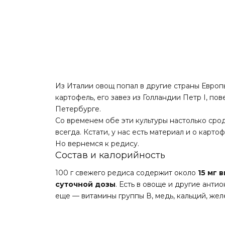
Из Италии овощ попал в другие страны Европы, 
картофель, его завез из Голландии Петр I, по
Петербурге.
Со временем обе эти культуры настолько срод
всегда. Кстати, у нас есть материал и о
карто
Но вернемся к редису.
Состав и калорийность
100 г свежего редиса содержит около
15 мг 
суточной дозы
. Есть в овоще и другие анти
еще — витамины группы В, медь, кальций, желе