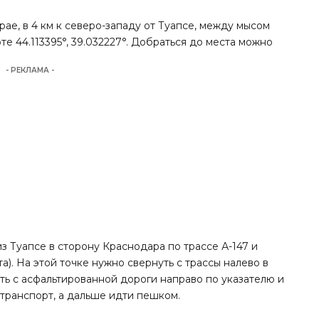
ае, в 4 км к северо-западу от Туапсе, между мысом
е 44.113395°, 39.032227°. Добраться до места можно
- РЕКЛАМА -
з Туапсе в сторону Краснодара по трассе А-147 и
а). На этой точке нужно свернуть с трассы налево в
ать с асфальтированной дороги направо по указателю и
 транспорт, а дальше идти пешком.