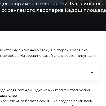
х достопримечательностей Туапсинского 
в охраняемого лесопарка Кадош площадь
ю отвесную каменную стену. Со стороны моря она
льные ребра. На вершине самой скалы растет пицундская
де ходят легенды. Одна из них гласит о трагической
кала слез
.
х землях жила богатая семья. Она владела почти всем