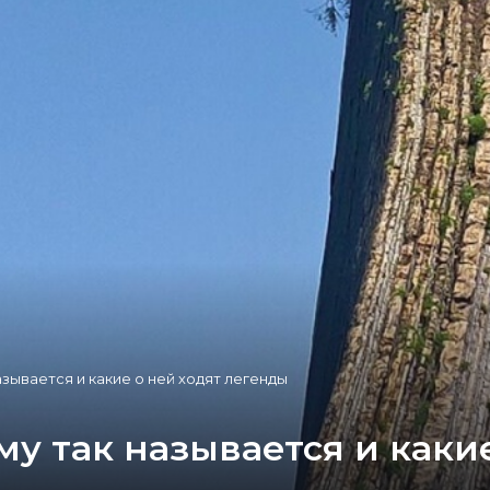
азывается и какие о ней ходят легенды
му так называется и каки