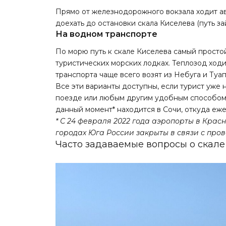
Прямо от железнодорожного вокзала ходит а
доехать до остановки скала Киселева (путь з
На водном транспорте
По морю путь к скале Киселева самый просто
туристических морских лодках. Теплозод ходи
транспорта чаще всего возят из Небуга и Туап
Все эти варианты доступны, если турист уже 
поезде или любым другим удобным способом.
данный момент* находится в Сочи, откуда еж
* С 24 февраля 2022 года аэропорты в Красн
городах Юга России закрыты в связи с про
Часто задаваемые вопросы о скале