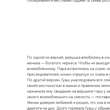
побережьем и местными садами. В семье росл
По одной из версий, девушка влюбилась в ко
жениха — богатого черкеса. Чтобы не выходи
возлюбленному. Пара встретилась на скале, но
преследователей, конюх спрыгнул со скалы в 
По другой версии, Гуаш унаследовала все сем
своей жестокостью в жизни и правлении зем
назначила ему свидание на вершине горы у з
своего возлюбленного на смелость — поставил
Жених доверял любимой и решил, что она в м
джигита на дно. Долго горевала Гуаш у обрыва