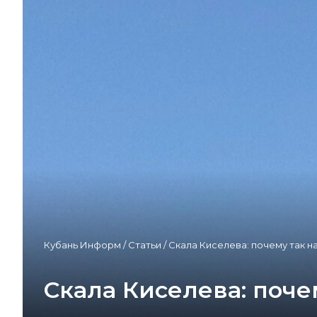
Кубань Информ
/
Статьи
/
Скала Киселева: почему так н
Скала Киселева: поче