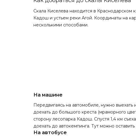
Как добраться до скалы Киселева
Скала Киселева находится в Краснодарском кр
Кадош и устьем реки Агой. Координаты на карт
несколькими способами.
На машине
Передвигаясь на автомобиле, нужно выехать и
доехать до большого креста (мраморного цвет
сторону лесопарка Кадош. Спустя 1,4 км съех
доехать до автокемпинга. Тут можно оставить
На автобусе