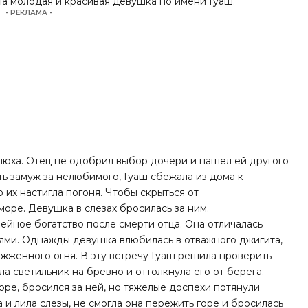
а молодая и красивая девушка по имени Гуаш.
- РЕКЛАМА -
нюха. Отец не одобрил выбор дочери и нашел ей другого
ть замуж за нелюбимого, Гуаш сбежала из дома к
 их настигла погоня. Чтобы скрыться от
море. Девушка в слезах бросилась за ним.
ейное богатство после смерти отца. Она отличалась
лями. Однажды девушка влюбилась в отважного джигита,
ажженного огня. В эту встречу Гуаш решила проверить
а светильник на бревно и оттолкнула его от берега.
оре, бросился за ней, но тяжелые доспехи потянули
 и лила слезы, не смогла она пережить горе и бросилась