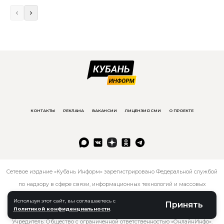
КОНТАКТЫ
РЕКЛАМА
ВАКАНСИИ
ЛИЦЕНЗИЯ СМИ
О ПРОЕКТЕ
Сетевое издание «Кубань Информ» зарегистрировано Федеральной службой
по надзору в сфере связи, информационных технологий и массовых
коммуникаций 24.09.2019 г.
Используя этот сайт, вы соглашаетесь с
Принять
Политикой конфиденциальности
.
регистрационный номер записи: серия ЭЛ № ФС 77 — 76818.
Учредитель: Общество с ограниченной ответственностью «ОнлайнИнфо».