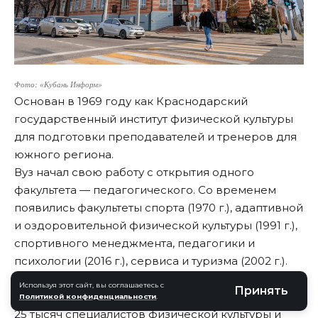
Фото: «Кубань Информ»
Основан в 1969 году как Краснодарский
государственный институт физической культуры
для подготовки преподавателей и тренеров для
южного региона.
Вуз начал свою работу с открытия одного
факультета — педагогического. Со временем
появились факультеты спорта (1970 г.), адаптивной
и оздоровительной физической культуры (1991 г.),
спортивного менеджмента, педагогики и
психологии (2016 г.), сервиса и туризма (2002 г.).
Сегодня это
один из ведущих спортивных вузов
Используя этот сайт, вы соглашаетесь с
Принять
страны
. За годы своей работы он выпустил более
Политикой конфиденциальности
.
25 тысяч специалистов физической культуры и