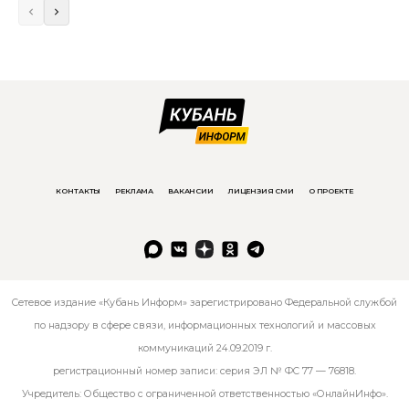
КОНТАКТЫ
РЕКЛАМА
ВАКАНСИИ
ЛИЦЕНЗИЯ СМИ
О ПРОЕКТЕ
Сетевое издание «Кубань Информ» зарегистрировано Федеральной службой
по надзору в сфере связи, информационных технологий и массовых
коммуникаций 24.09.2019 г.
регистрационный номер записи: серия ЭЛ № ФС 77 — 76818.
Учредитель: Общество с ограниченной ответственностью «ОнлайнИнфо».