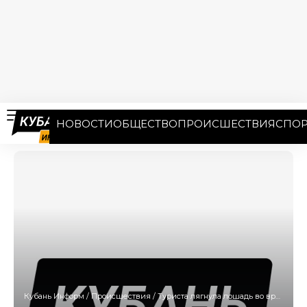
НОВОСТИ
ОБЩЕСТВО
ПРОИСШЕСТВИЯ
СПОР
Кубань Информ
/
Происшествия
/
Туриста лягнула лошадь во время конного похода в Сочи