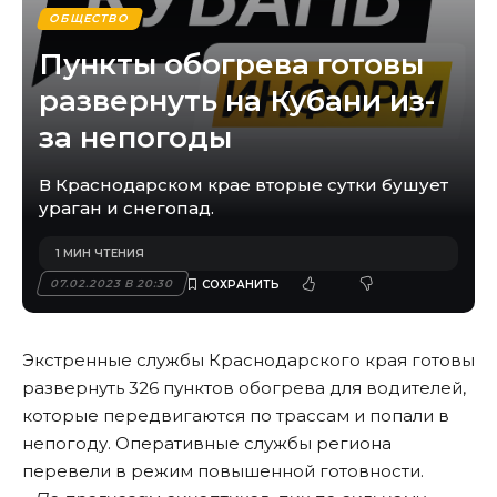
ОБЩЕСТВО
Пункты обогрева готовы
развернуть на Кубани из-
за непогоды
В Краснодарском крае вторые сутки бушует
ураган и снегопад.
1 МИН ЧТЕНИЯ
07.02.2023 В 20:30
Экстренные службы Краснодарского края готовы
развернуть 326 пунктов обогрева для водителей,
которые передвигаются по трассам и попали в
непогоду. Оперативные службы региона
перевели в режим повышенной готовности.