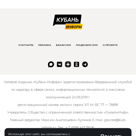
КОНТАКТЫ
РЕКЛАМА
ВАКАНСИИ
ЛИЦЕНЗИЯ СМИ
О ПРОЕКТЕ
Сетевое издание «Кубань Информ» зарегистрировано Федеральной службой
по надзору в сфере связи, информационных технологий и массовых
коммуникаций 24.09.2019 г.
регистрационный номер записи: серия ЭЛ № ФС 77 — 76818.
Учредитель: Общество с ограниченной ответственностью «ОнлайнИнфо».
Главный редактор: Максим Анатольевич Куликов E-mail:
glavred@kub-
inform.ru
. Тел.:
+ 7 (928) 413 78 06
.
Используя этот сайт, вы соглашаетесь с