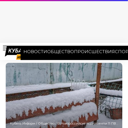
НОВОСТИ
ОБЩЕСТВО
ПРОИСШЕСТВИЯ
СПОР
Кубань Информ
/
Общество
/
В Новороссийске подготовили 11 ПВР для людей, пострадавших от урагана