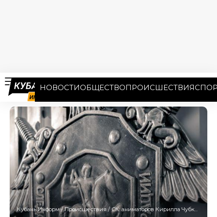
НОВОСТИ
ОБЩЕСТВО
ПРОИСШЕСТВИЯ
СПОР
Кубань Информ
/
Происшествия
/
СК: аниматоров Кирилла Чубко и Татьяну Мостыко из Усть-Лабинска убили