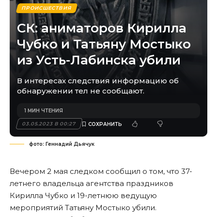
ПРОИСШЕСТВИЯ
СК: аниматоров Кирилла
Чубко и Татьяну Мостыко
из Усть-Лабинска убили
В интересах следствия информацию об
обнаружении тел не сообщают.
1 МИН ЧТЕНИЯ
03.05.2023 В 00:27
фото: Геннадий Дьячук
Вечером 2 мая следком сообщил о том, что 37-
летнего владельца агентства праздников
Кирилла Чубко и 19-летнюю ведущую
мероприятий Татьяну Мостыко убили.