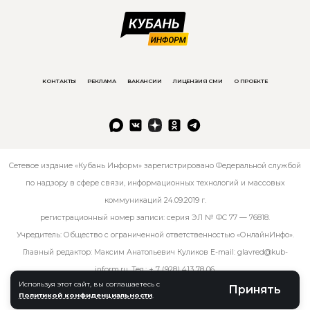
КОНТАКТЫ
РЕКЛАМА
ВАКАНСИИ
ЛИЦЕНЗИЯ СМИ
О ПРОЕКТЕ
Сетевое издание «Кубань Информ» зарегистрировано Федеральной службой
по надзору в сфере связи, информационных технологий и массовых
коммуникаций 24.09.2019 г.
регистрационный номер записи: серия ЭЛ № ФС 77 — 76818.
Учредитель: Общество с ограниченной ответственностью «ОнлайнИнфо».
Главный редактор: Максим Анатольевич Куликов E-mail:
glavred@kub-
inform.ru
. Тел.:
+ 7 (928) 413 78 06
.
Используя этот сайт, вы соглашаетесь с
Принять
Политикой конфиденциальности
.
© kub-inform 2026