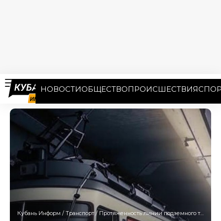
НОВОСТИ
ОБЩЕСТВО
ПРОИСШЕСТВИЯ
СПОР
Кубань Информ
/
Транспорт
/
Протяженность линии подземного трамвая в Краснодаре составит более 25 км