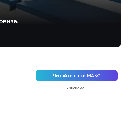
рвиза.
Читайте нас в МАКС
- РЕКЛАМА -