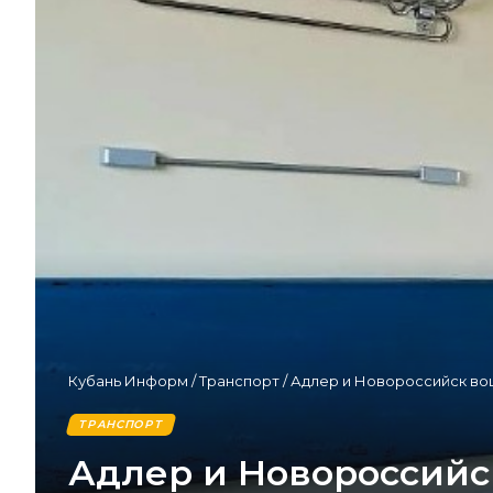
Кубань Информ
/
Транспорт
/
Адлер и Новороссийск вош
ТРАНСПОРТ
Адлер и Новороссийс