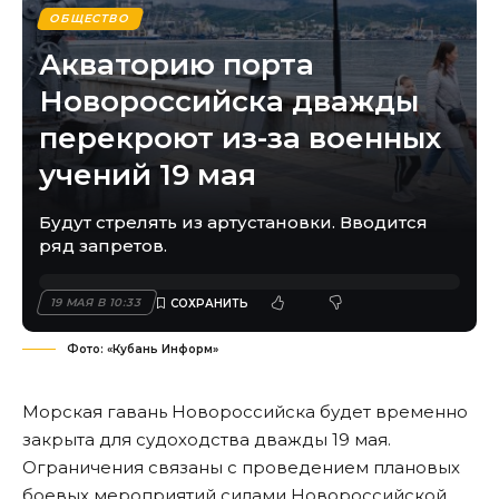
ОБЩЕСТВО
Акваторию порта
Новороссийска дважды
перекроют из-за военных
учений 19 мая
Будут стрелять из артустановки. Вводится
ряд запретов.
19 МАЯ В 10:33
Фото: «Кубань Информ»
Морская гавань Новороссийска будет временно
закрыта для судоходства дважды 19 мая.
Ограничения связаны с проведением плановых
боевых мероприятий силами Новороссийской