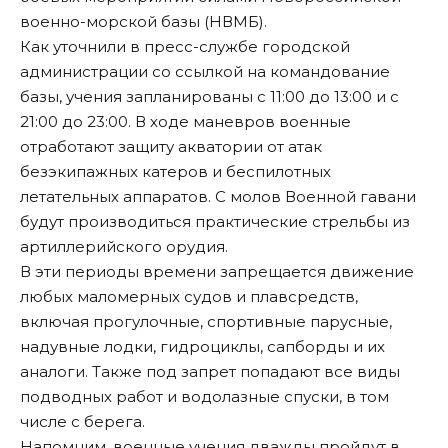
военно-морской базы (НВМБ).
Как уточнили в пресс-службе городской
администрации со ссылкой на командование
базы, учения запланированы с 11:00 до 13:00 и с
21:00 до 23:00. В ходе маневров военные
отработают защиту акватории от атак
безэкипажных катеров и беспилотных
летательных аппаратов. С молов Военной гавани
будут производиться практические стрельбы из
артиллерийского орудия.
В эти периоды времени
запрещается
движение
любых маломерных судов и плавсредств,
включая прогулочные, спортивные парусные,
надувные лодки, гидроциклы, сапборды и их
аналоги. Также под запрет попадают все виды
подводных работ и водолазные спуски, в том
числе с берега.
Напомним, военные учения дважды пройдут в