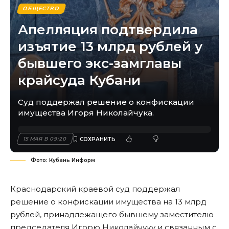
ОБЩЕСТВО
Апелляция подтвердила
изъятие 13 млрд рублей у
бывшего экс-замглавы
крайсуда Кубани
Суд поддержал решение о конфискации
имущества Игоря Николайчука.
15 МАЯ В 09:20
Фото: Кубань Информ
Краснодарский краевой суд поддержал
решение о конфискации имущества на 13 млрд
рублей, принадлежащего бывшему заместителю
председателя Игорю Николайчуку и связанным с