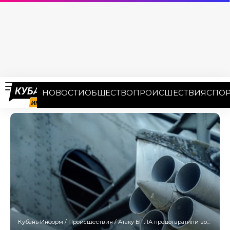
НОВОСТИ
ОБЩЕСТВО
ПРОИСШЕСТВИЯ
СПОР
Кубань Информ
/
Происшествия
/
Атаку БПЛА предотвратили военные 6 июня над Чёрным и Азовским морями