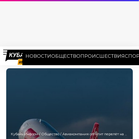
НОВОСТИ
ОБЩЕСТВО
ПРОИСШЕСТВИЯ
СПОР
Кубань Информ
/
Общество
/
Авиакомпания оплатит перелёт на шоу Джей Ло из-за отмены рейса из Сочи