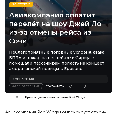
ОБЩЕСТВО
Авиакомпания оплатит
перелёт на шоу Джей Ло
из-за отмены рейса из
Сочи
Неблагоприятные погодные условия, атака
БПЛА и пожар на нефтебазе в Сириусе
помешали пассажирам попасть на концерт
американской певицы в Ереване.
1 МИН ЧТЕНИЯ
06.08.2025 В 13:01
Фото: Пресс-служба авиакомпании Red Wings
Авиакомпания Red Wings компенсирует отмену