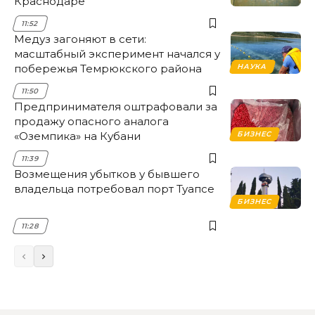
Краснодаре
11:52
Медуз загоняют в сети:
масштабный эксперимент начался у
побережья Темрюкского района
НАУКА
11:50
Предпринимателя оштрафовали за
продажу опасного аналога
«Оземпика» на Кубани
БИЗНЕС
11:39
Возмещения убытков у бывшего
владельца потребовал порт Туапсе
БИЗНЕС
11:28