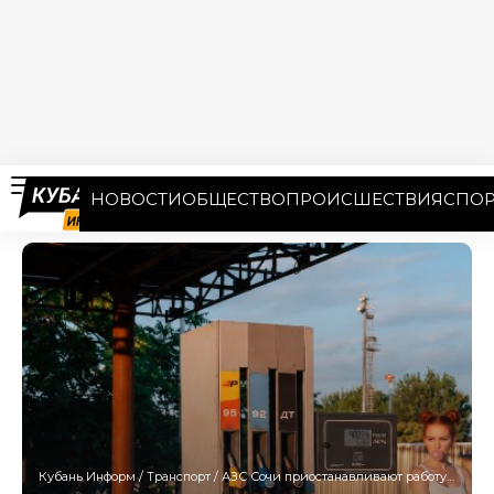
НОВОСТИ
ОБЩЕСТВО
ПРОИСШЕСТВИЯ
СПОР
Кубань Информ
/
Транспорт
/
АЗС Сочи приостанавливают работу во время воздушной тревоги — данные о наличии ГСМ 7 июля