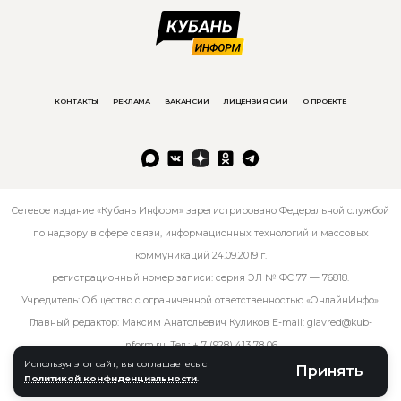
КОНТАКТЫ
РЕКЛАМА
ВАКАНСИИ
ЛИЦЕНЗИЯ СМИ
О ПРОЕКТЕ
Сетевое издание «Кубань Информ» зарегистрировано Федеральной службой
по надзору в сфере связи, информационных технологий и массовых
коммуникаций 24.09.2019 г.
регистрационный номер записи: серия ЭЛ № ФС 77 — 76818.
Учредитель: Общество с ограниченной ответственностью «ОнлайнИнфо».
Главный редактор: Максим Анатольевич Куликов E-mail:
glavred@kub-
inform.ru
. Тел.:
+ 7 (928) 413 78 06
.
Используя этот сайт, вы соглашаетесь с
Принять
Политикой конфиденциальности
.
© kub-inform 2026