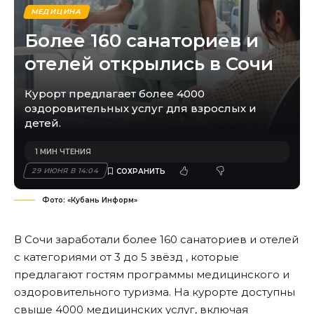
МЕДИЦИНА
Более 160 санаториев и
отелей открылись в Сочи
Курорт предлагает более 4000
оздоровительных услуг для взрослых и
детей.
1 МИН ЧТЕНИЯ
29 ИЮНЯ В 14:04
Фото: «Кубань Информ»
В Сочи заработали более 160 санаториев и отелей
с категориями от 3 до 5 звёзд , которые
предлагают гостям программы медицинского и
оздоровительного туризма. На курорте доступны
свыше 4000 медицинских услуг, включая