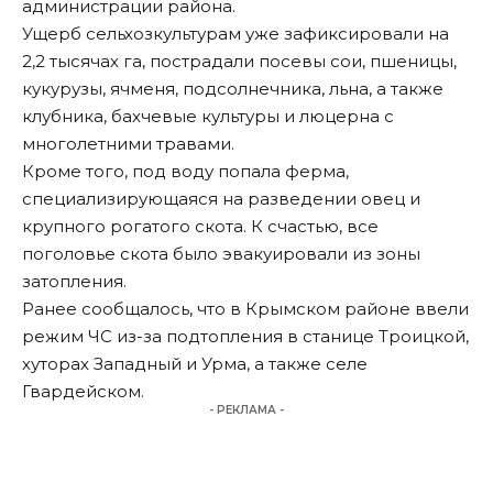
администрации района.
Ущерб сельхозкультурам уже зафиксировали на
2,2 тысячах га, пострадали посевы сои, пшеницы,
кукурузы, ячменя, подсолнечника, льна, а также
клубника, бахчевые культуры и люцерна с
многолетними травами.
Кроме того, под воду попала ферма,
специализирующаяся на разведении овец и
крупного рогатого скота. К счастью, все
поголовье скота было эвакуировали из зоны
затопления.
Ранее сообщалось, что в Крымском районе
ввели
режим ЧС из-за подтопления
в станице Троицкой,
хуторах Западный и Урма, а также селе
Гвардейском.
- РЕКЛАМА -