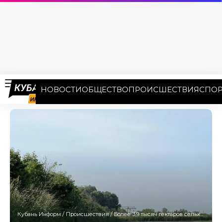
НОВОСТИ
ОБЩЕСТВО
ПРОИСШЕСТВИЯ
СПОР
Кубань Информ
/
Происшествия
/
Более 3,9 тысяч гектаров сельхозугодий оказались под водой на Кубани