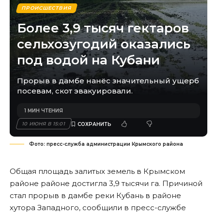
ПРОИСШЕСТВИЯ
Более 3,9 тысяч гектаров
сельхозугодий оказались
под водой на Кубани
Прорыв в дамбе нанёс значительный ущерб
посевам, скот эвакуировали.
1 МИН ЧТЕНИЯ
10 ИЮНЯ В 15:01
Фото: пресс-служба администрации Крымского района
Общая площадь залитых земель в Крымском
районе районе достигла 3,9 тысячи га. Причиной
стал прорыв в дамбе реки Кубань в районе
хутора Западного, сообщили в пресс-службе