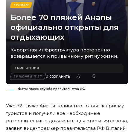
ТУРИЗМ
Более 70 пляжей Анапы
официально открыты для
отдыхающих
Курортная инфраструктура постепенно
возвращается к привычному ритму жизни.
1 МИН ЧТЕНИЯ
26 ИЮНЯ В 13:27
Фото: пресс-служба правительства РФ
Уже 72 пляжа Анапы полностью готовы к приему
туристов и получили все необходимые
разрешительные документы для открытия сезона,
заявил вице-премьер правительства РФ Виталий