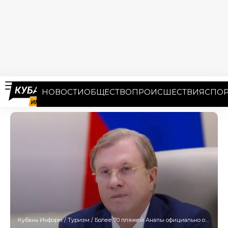
НОВОСТИ
ОБЩЕСТВО
ПРОИСШЕСТВИЯ
СПОР
Кубань Информ
/
Туризм
/
Более 70 пляжей Анапы официально открыты для отдыхающих