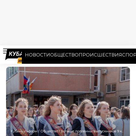
НОВОСТИ
ОБЩЕСТВО
ПРОИСШЕСТВИЯ
СПОР
Кубань Информ
/
Общество
/
Больше половины выпускников 9 классов на Кубани отказались от вузов в пользу колледжей