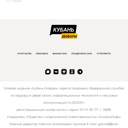
КОНТАКТЫ
РЕКЛАМА
ВАКАНСИИ
ЛИЦЕНЗИЯ СМИ
О ПРОЕКТЕ
Сетевое издание «Кубань Информ» зарегистрировано Федеральной службой
по надзору в сфере связи, информационных технологий и массовых
коммуникаций 24.09.2019 г.
регистрационный номер записи: серия ЭЛ № ФС 77 — 76818.
Учредитель: Общество с ограниченной ответственностью «ОнлайнИнфо».
Главный редактор: Максим Анатольевич Куликов E-mail:
glavred@kub-