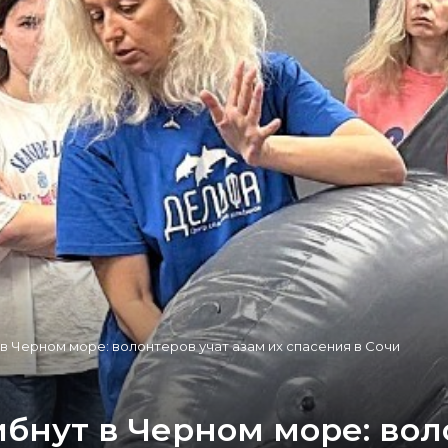
в Черном море: волонтеров учат азам их спасения в Сочи
бнут в Черном море: воло