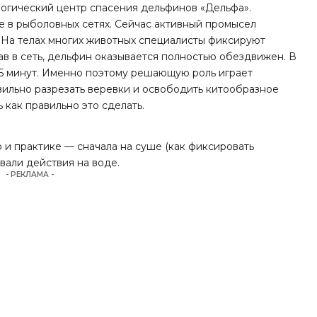
логический центр спасения дельфинов «Дельфа».
е в рыболовных сетях. Сейчас активный промысел
. На телах многих животных специалисты фиксируют
ав в сеть, дельфин оказывается полностью обездвижен. В
15 минут. Именно поэтому решающую роль играет
вильно разрезать веревки и освободить китообразное
 как правильно это сделать.
о и практике — сначала на суше (как фиксировать
ывали действия на воде.
- РЕКЛАМА -