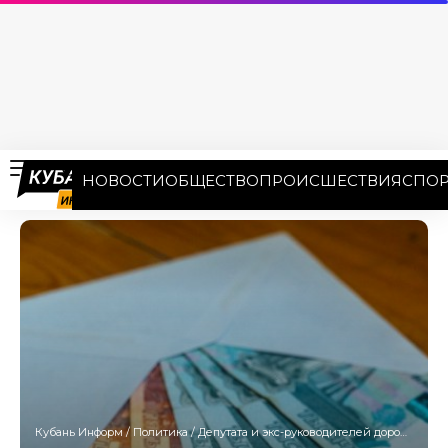
НОВОСТИ
ОБЩЕСТВО
ПРОИСШЕСТВИЯ
СПОР
Кубань Информ
/
Политика
/
Депутата и экс-руководителей дорожных предприятий судят за взятки на Кубани