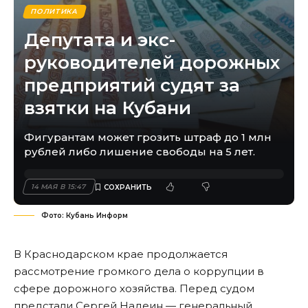
ПОЛИТИКА
Депутата и экс-
руководителей дорожных
предприятий судят за
взятки на Кубани
Фигурантам может грозить штраф до 1 млн
рублей либо лишение свободы на 5 лет.
14 МАЯ В 15:47
Фото: Кубань Информ
В Краснодарском крае продолжается
рассмотрение громкого дела о коррупции в
сфере дорожного хозяйства. Перед судом
предстали Сергей Надеин — генеральный