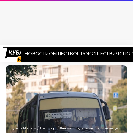
НОВОСТИ
ОБЩЕСТВО
ПРОИСШЕСТВИЯ
СПОР
Кубань Информ
/
Транспорт
/
Два маршрута изменяют схему движения в Краснодаре