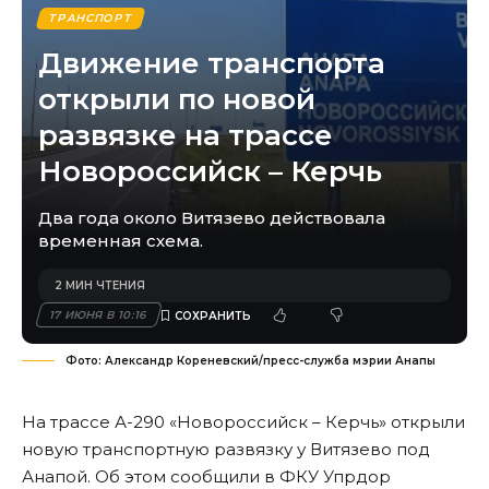
ТРАНСПОРТ
Движение транспорта
открыли по новой
развязке на трассе
Новороссийск – Керчь
Два года около Витязево действовала
временная схема.
2 МИН ЧТЕНИЯ
17 ИЮНЯ В 10:16
Фото: Александр Кореневский/пресс-служба мэрии Анапы
На трассе А-290 «Новороссийск – Керчь» открыли
новую транспортную развязку у Витязево под
Анапой. Об этом сообщили в ФКУ Упрдор