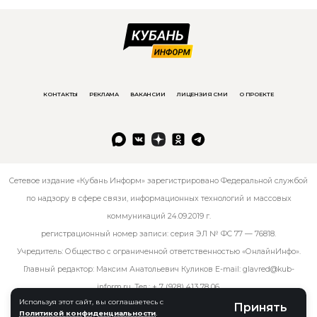
КОНТАКТЫ
РЕКЛАМА
ВАКАНСИИ
ЛИЦЕНЗИЯ СМИ
О ПРОЕКТЕ
Сетевое издание «Кубань Информ» зарегистрировано Федеральной службой
по надзору в сфере связи, информационных технологий и массовых
коммуникаций 24.09.2019 г.
регистрационный номер записи: серия ЭЛ № ФС 77 — 76818.
Учредитель: Общество с ограниченной ответственностью «ОнлайнИнфо».
Главный редактор: Максим Анатольевич Куликов E-mail:
glavred@kub-
inform.ru
. Тел.:
+ 7 (928) 413 78 06
.
Используя этот сайт, вы соглашаетесь с
Принять
Политикой конфиденциальности
.