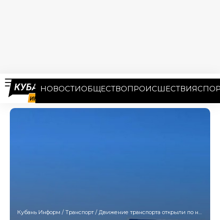
НОВОСТИ
ОБЩЕСТВО
ПРОИСШЕСТВИЯ
СПОР
Кубань Информ
/
Транспорт
/
Движение транспорта открыли по новой развязке на трассе Новороссийск – Керчь