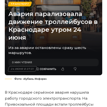
ТРАНСПОРТ
Авария парализовала
движение троллейбусов в
Краснодаре утром 24
июня
Из‑за аварии остановлены сразу шесть
маршрутов.
0 МИН ЧТЕНИЯ
24 ИЮНЯ В 07:31
Фото: «Кубань Информ»
В Краснодаре серьёзное авария нарушила
работу городского электротранспорта. На
Привокзальной площади встали троллейбусы