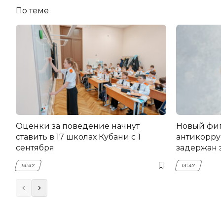
По теме
Оценки за поведение начнут
Новый фи
ставить в 17 школах Кубани с 1
антикорру
сентября
задержан 
НЭСК Кры
14:47
13:47