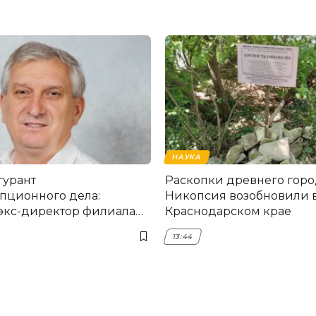
НАУКА
гурант
Раскопки древнего горо
пционного дела:
Никопсия возобновили 
экс-директор филиала
Краснодарском крае
мска
13:44