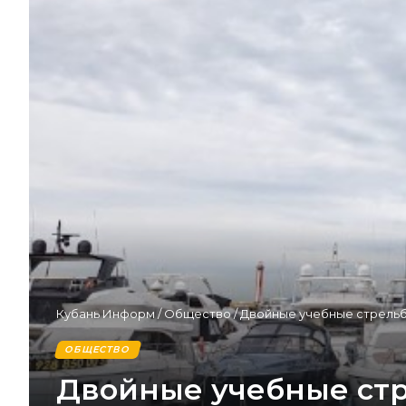
Кубань Информ
/
Общество
/
Двойные учебные стрельбы
ОБЩЕСТВО
Двойные учебные стре