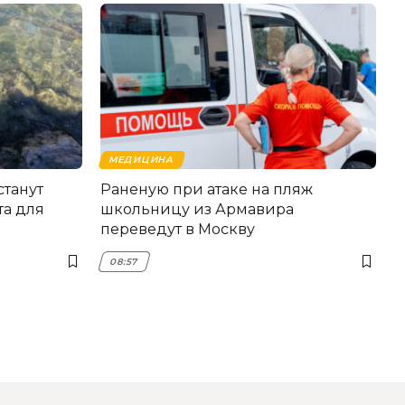
МЕДИЦИНА
станут
Раненую при атаке на пляж
та для
школьницу из Армавира
переведут в Москву
08:57