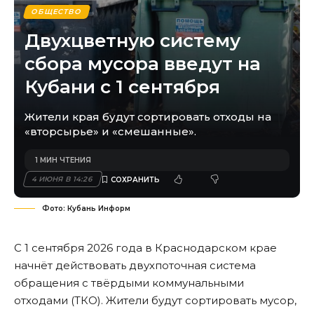
ОБЩЕСТВО
Двухцветную систему
сбора мусора введут на
Кубани с 1 сентября
Жители края будут сортировать отходы на
«вторсырье» и «смешанные».
1 МИН ЧТЕНИЯ
4 ИЮНЯ В 14:26
Фото: Кубань Информ
С 1 сентября 2026 года в Краснодарском крае
начнёт действовать двухпоточная система
обращения с твёрдыми коммунальными
отходами (ТКО). Жители будут сортировать мусор,