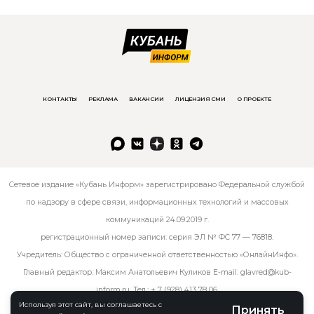
КОНТАКТЫ
РЕКЛАМА
ВАКАНСИИ
ЛИЦЕНЗИЯ СМИ
О ПРОЕКТЕ
Сетевое издание «Кубань Информ» зарегистрировано Федеральной службой
по надзору в сфере связи, информационных технологий и массовых
коммуникаций 24.09.2019 г.
регистрационный номер записи: серия ЭЛ № ФС 77 — 76818.
Учредитель: Общество с ограниченной ответственностью «ОнлайнИнфо».
Главный редактор: Максим Анатольевич Куликов E-mail:
glavred@kub-
inform.ru
. Тел.:
+ 7 (928) 413 78 06
.
Используя этот сайт, вы соглашаетесь с
Принять