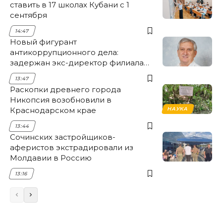
ставить в 17 школах Кубани с 1
сентября
14:47
Новый фигурант
антикоррупционного дела:
задержан экс-директор филиала
НЭСК Крымска
13:47
Раскопки древнего города
Никопсия возобновили в
Краснодарском крае
НАУКА
13:44
Сочинских застройщиков-
аферистов экстрадировали из
Молдавии в Россию
13:16