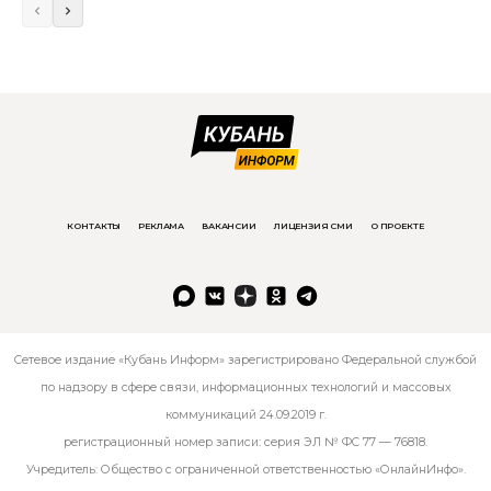
КОНТАКТЫ
РЕКЛАМА
ВАКАНСИИ
ЛИЦЕНЗИЯ СМИ
О ПРОЕКТЕ
Сетевое издание «Кубань Информ» зарегистрировано Федеральной службой
по надзору в сфере связи, информационных технологий и массовых
коммуникаций 24.09.2019 г.
регистрационный номер записи: серия ЭЛ № ФС 77 — 76818.
Учредитель: Общество с ограниченной ответственностью «ОнлайнИнфо».