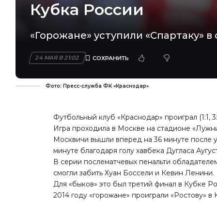
Кубка России
«Горожане» уступили «Спартаку» в 
24 МАЯ В 21:02
Фото: Пресс-служба ФК «Краснодар»
Футбольный клуб «Краснодар» проиграл (1:1, 3
Игра проходила в Москве на стадионе «Лужн
Москвичи вышли вперед на 36 минуте после у
минуте благодаря голу хавбека Дугласа Аугус
В серии послематчевых пенальти обладателем
смогли забить Хуан Боссели и Кевин Ленини.
Для «быков» это был третий финал в Кубке Рос
2014 году «горожане» проиграли «Ростову» в 