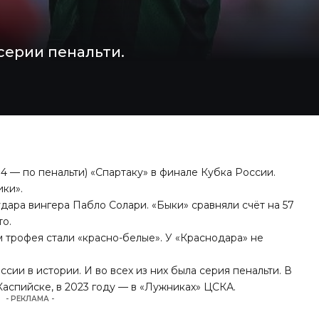
серии пенальти.
:4 — по пенальти) «Спартаку» в финале Кубка России.
ики».
дара вингера Пабло Солари. «Быки» сравняли счёт на 57
то.
 трофея стали «красно-белые». У «Краснодара» не
сии в истории. И во всех из них была серия пенальти. В
Каспийске, в 2023 году — в «Лужниках» ЦСКА.
- РЕКЛАМА -