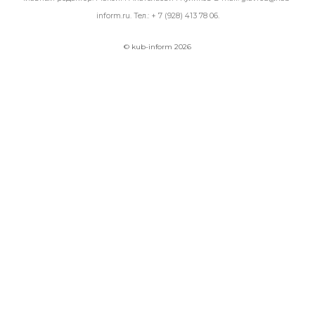
inform.ru
. Тел.:
+ 7 (928) 413 78 06
.
© kub-inform 2026