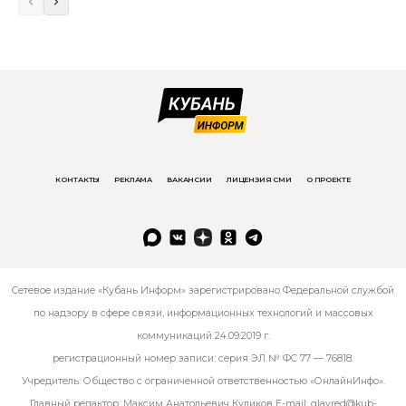
КОНТАКТЫ
РЕКЛАМА
ВАКАНСИИ
ЛИЦЕНЗИЯ СМИ
О ПРОЕКТЕ
Сетевое издание «Кубань Информ» зарегистрировано Федеральной службой
по надзору в сфере связи, информационных технологий и массовых
коммуникаций 24.09.2019 г.
регистрационный номер записи: серия ЭЛ № ФС 77 — 76818.
Учредитель: Общество с ограниченной ответственностью «ОнлайнИнфо».
Главный редактор: Максим Анатольевич Куликов E-mail:
glavred@kub-