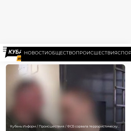
НОВОСТИ
ОБЩЕСТВО
ПРОИСШЕСТВИЯ
СПОР
Кубань Информ
/
Происшествия
/
ФСБ сорвала террористическую атаку на военных Кубани и других регионов России