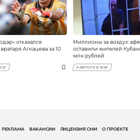
одар» отказался
Миллионы за воздух: аф
вратаря Агкацева за 10
оставили жителей Кубани
млн рублей
6:12
5 АВГУСТА В 15:56
РЕКЛАМА
ВАКАНСИИ
ЛИЦЕНЗИЯ СМИ
О ПРОЕКТЕ