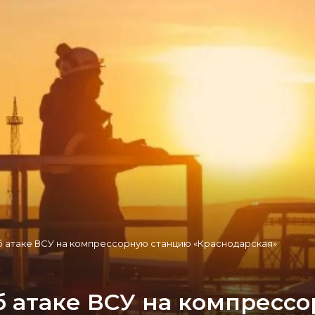
б атаке ВСУ на компрессорную станцию «Краснодарская»
б атаке ВСУ на компресс