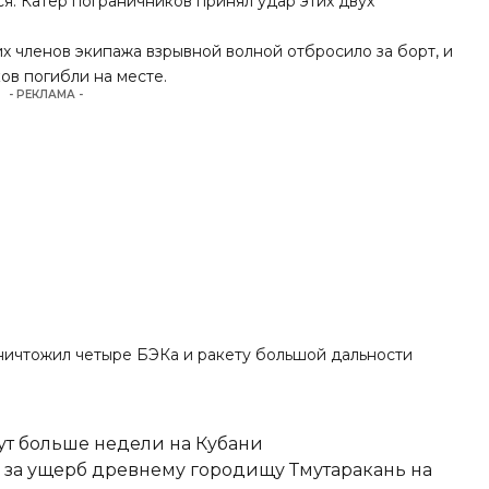
я. Катер пограничников принял удар этих двух
оих членов экипажа взрывной волной отбросило за борт, и
ов погибли на месте.
- РЕКЛАМА -
ничтожил четыре БЭКа и ракету
большой дальности
ут больше недели на Кубани
д за ущерб древнему городищу Тмутаракань на