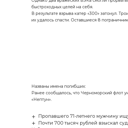
Однако два вражеских БЭКа смогли прорватьс
быстроходных целей на себя.
В результате взрыва катер «300» затонул. Тр
их удалось спасти. Оставшиеся 8 пограничник
Названы имена погибших:
Ранее сообщалось, что Черноморский флот
у
«Нептун».
Пропавшего 71-летнего мужчину ищ
Почти 700 тысяч рублей взыскал су