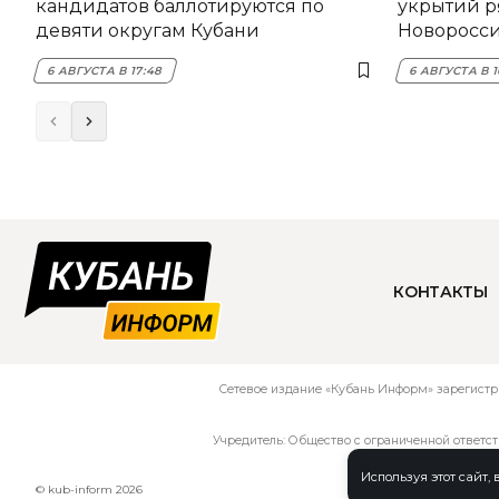
кандидатов баллотируются по
укрытий р
девяти округам Кубани
Новоросс
6 АВГУСТА В 17:48
6 АВГУСТА В 
КОНТАКТЫ
Сетевое издание «Кубань Информ» зарегистр
Учредитель: Общество с ограниченной ответс
Используя этот сайт,
© kub-inform 2026