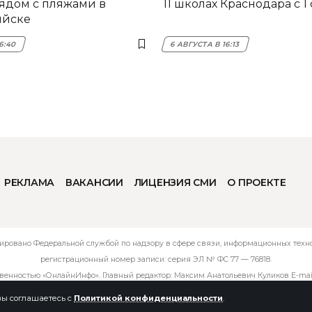
ядом с пляжами в
11 школах Краснодара с 1
ийске
16:40
6 АВГУСТА В 16:13
РЕКЛАМА
ВАКАНСИИ
ЛИЦЕНЗИЯ СМИ
О ПРОЕКТЕ
ировано Федеральной службой по надзору в сфере связи, информационных технол
регистрационный номер записи: серия ЭЛ № ФС 77 — 76818.
твенностью «ОнлайнИнфо». Главный редактор: Максим Анатольевич Куликов E-mai
 вы соглашаетесь с
Политикой конфиденциальности
.