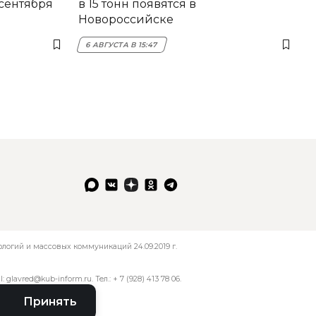
 сентября
в 15 тонн появятся в
Новороссийске
6 АВГУСТА В 15:47
огий и массовых коммуникаций 24.09.2019 г.
l:
glavred@kub-inform.ru
. Тел.:
+ 7 (928) 413 78 06
.
Принять